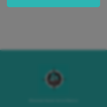
©dorboats Alquiler barcos Mallorca