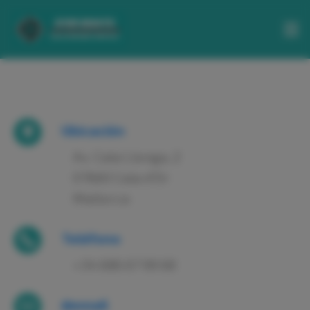
HOME
BARCOS
BLOG
Ubicación
NOSOTROS
Av. Cala Llonga, 2
07660 Cala d'Or
CONTACTO
Mallorca
BASE
PALMA
Teléfono
+34 686 67 99 68
ES
@email