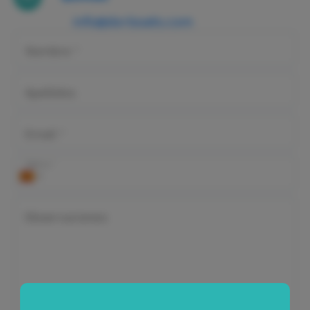
info@dorboats.com
Nombre *
Apellidos
Email *
Teléfono *
Observaciones