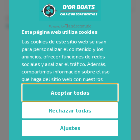
Acepto la
Política de Privacidad
y los
Términos y
Condiciones
de esta página.
Powered by
Esta página web utiliza cookies
Enviar
Las cookies de este sitio web se usan
para personalizar el contenido y los
anuncios, ofrecer funciones de redes
sociales y analizar el tráfico. Además,
compartimos información sobre el uso
que haga del sitio web con nuestros
partners de redes sociales, publicidad y
Aceptar todas
análisis web, quienes pueden
combinarla con otra información que
les haya proporcionado o que hayan
Rechazar todas
recopilado a partir del uso que haya
hecho de sus servicios.
Ajustes